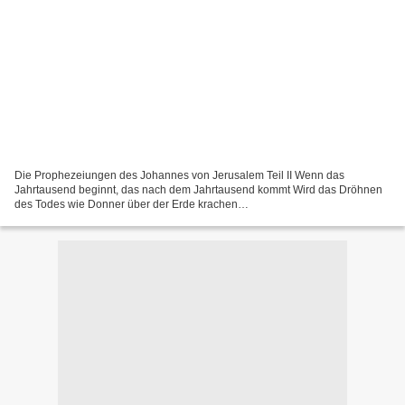
Die Prophezeiungen des Johannes von Jerusalem Teil II Wenn das
Jahrtausend beginnt, das nach dem Jahrtausend kommt Wird das Dröhnen
des Todes wie Donner über der Erde krachen
http://www.castor.de/technik/atomkraft/3_1959/26.html Die Ungläubigen
werden...