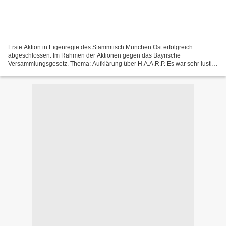
Erste Aktion in Eigenregie des Stammtisch München Ost erfolgreich
abgeschlossen. Im Rahmen der Aktionen gegen das Bayrische
Versammlungsgesetz. Thema: Aufklärung über H.A.A.R.P. Es war sehr lustig!
Das Wetter war echt Prima, der Teilnehmer pünktlich und...