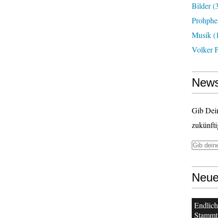
Bilder
(3
Prohphe
Musik
(
Volker 
News
Gib Dei
zukünfti
Neue
Endlich
Stammt