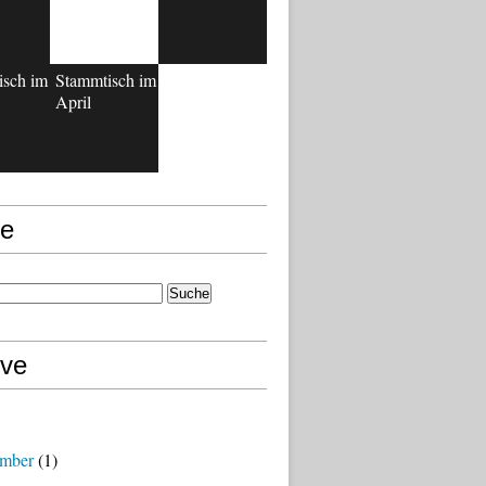
isch im
Stammtisch im
April
e
ive
mber
(1)