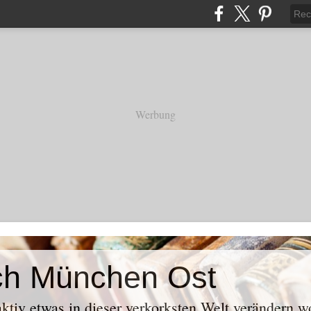
Werbung
ch München Ost
aktiv etwas in dieser verkorksten Welt verändern w