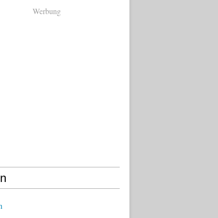
Werbung
en
n