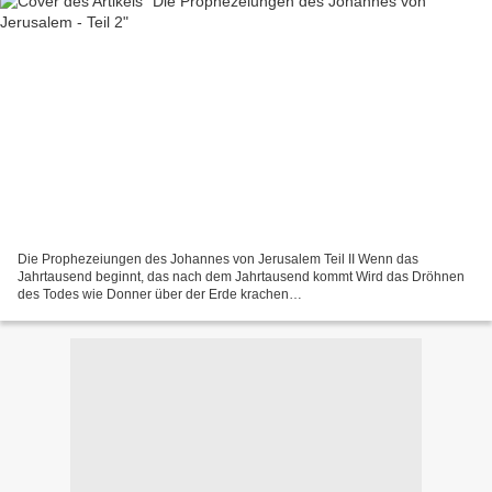
Die Prophezeiungen des Johannes von Jerusalem Teil II Wenn das
Jahrtausend beginnt, das nach dem Jahrtausend kommt Wird das Dröhnen
des Todes wie Donner über der Erde krachen
http://www.castor.de/technik/atomkraft/3_1959/26.html Die Ungläubigen
werden...