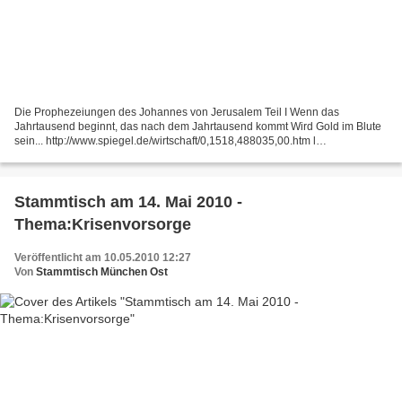
Die Prophezeiungen des Johannes von Jerusalem Teil I Wenn das
Jahrtausend beginnt, das nach dem Jahrtausend kommt Wird Gold im Blute
sein... http://www.spiegel.de/wirtschaft/0,1518,488035,00.htm l
http://de.clearharmony.net/articles/200704/37188.html...
Stammtisch am 14. Mai 2010 -
Thema:Krisenvorsorge
Veröffentlicht am 10.05.2010 12:27
Von
Stammtisch München Ost