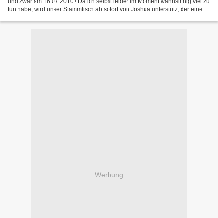
und zwar am 16.07.2010 ! Da ich selbst leider im Moment wahnsinnig viel zu
tun habe, wird unser Stammtisch ab sofort von Joshua unterstütz, der eine
echte Bereicherung fürs Orgateam...
Werbung