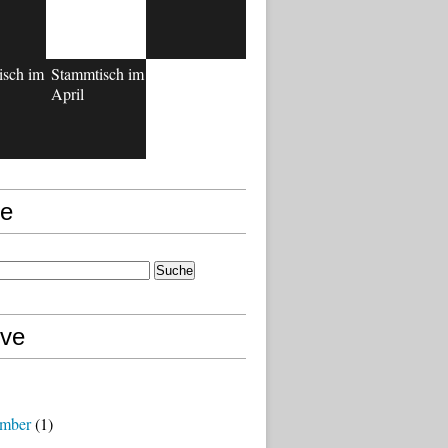
isch im
Stammtisch im
April
e
ive
mber
(1)