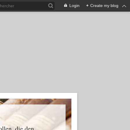
Login
+
Create my blog
ollen, die den