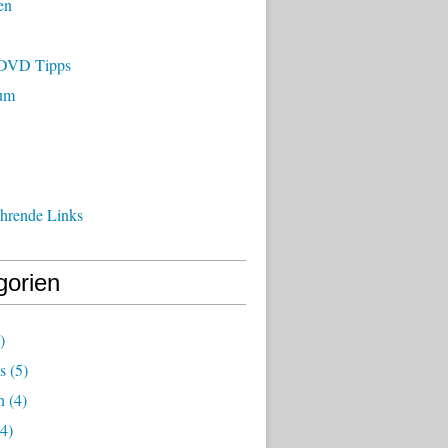
en
/DVD Tipps
um
ührende Links
gorien
)
s
(5)
n
(4)
4)