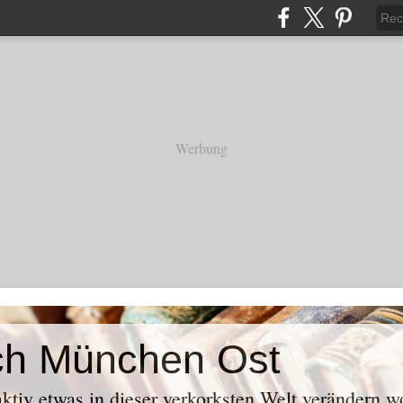
Werbung
ch München Ost
aktiv etwas in dieser verkorksten Welt verändern w