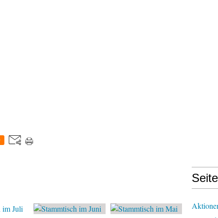
0
Seit
Aktione