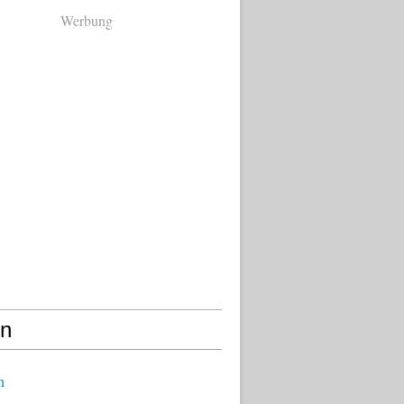
Werbung
en
n