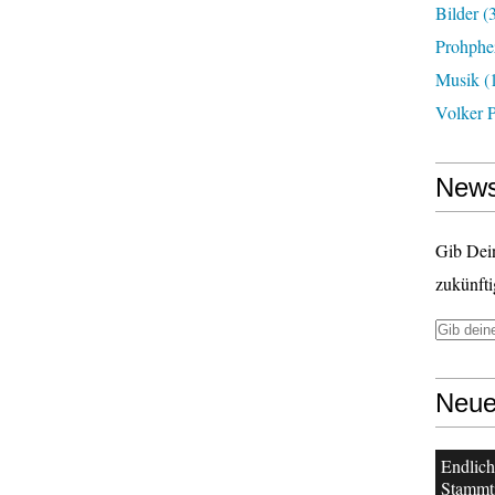
Bilder
(3
Prohphe
Musik
(
Volker 
News
Gib Dei
zukünfti
Neue
Endlich
Stammt