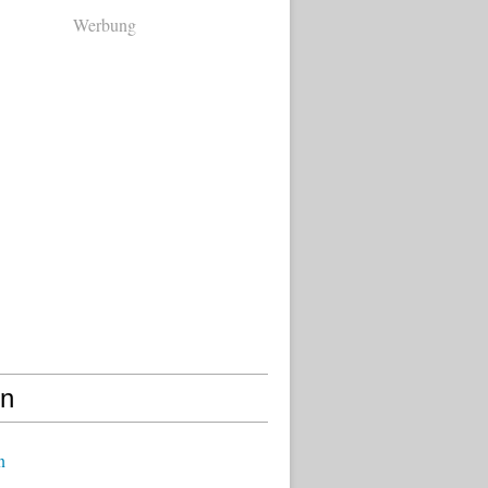
Werbung
en
n