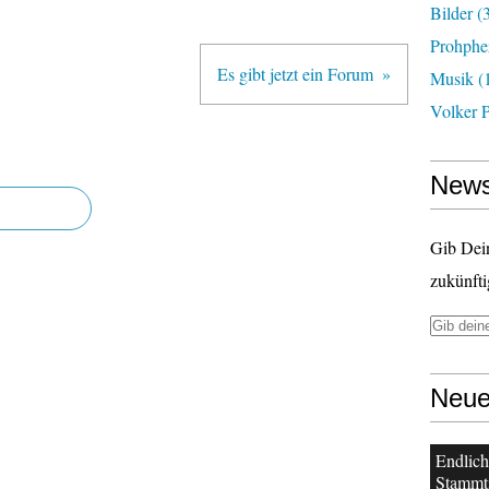
Bilder
(3
Prohphe
Es gibt jetzt ein Forum
Musik
(
Volker 
News
Gib Dei
zukünfti
Neue
Endlich
Stammt