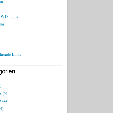
en
/DVD Tipps
um
ührende Links
gorien
)
s
(5)
n
(4)
4)