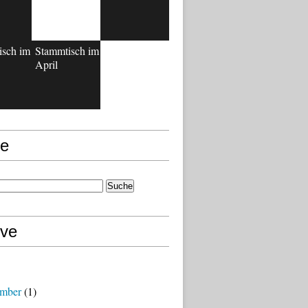
isch im
Stammtisch im
April
e
ive
mber
(1)