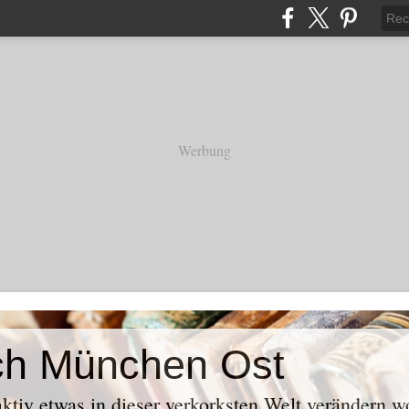
Werbung
ch München Ost
aktiv etwas in dieser verkorksten Welt verändern w